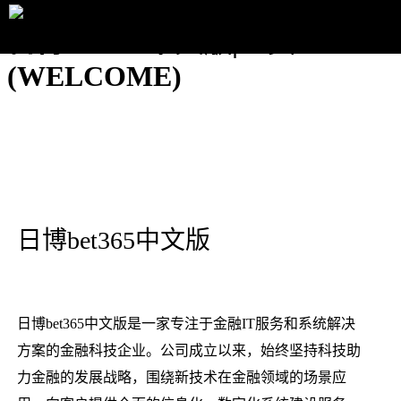
日博bet365中文版|主页
(WELCOME)
日博bet365中文版
日博bet365中文版是一家专注于金融IT服务和系统解决
方案的金融科技企业。公司成立以来，始终坚持科技助
力金融的发展战略，围绕新技术在金融领域的场景应