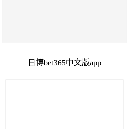
日博bet365中文版app